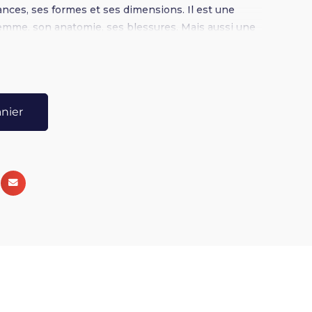
nces, ses formes et ses dimensions. Il est une
 femme, son anatomie, ses blessures. Mais aussi une
ps, ses énergies, et à plonger dans ses ombres et
a voie de l’honoration et de la guérison. Pauline
ialisée en techniques de libération émotionnelle, y
ec les nombreuses femmes qu’elle a
anier
 également des rituels personnalisables pour
ns, des énergies et des influences hormonales au
le féminin. C’est un guide précieux et simple qui
minin, vous initie, vous réveille et vous révèle la
i vit en vous et qui ne demande qu’à mieux se
érer et s’aimer…