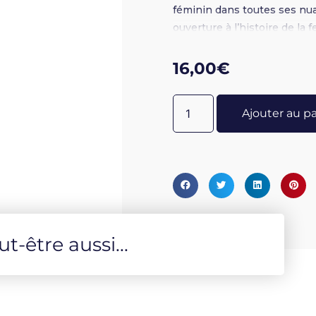
féminin dans toutes ses nua
ouverture à l’histoire de la
invitation à habiter son cor
ses lumières pour arpenter l
16,00
€
Valdairon, sophrologue spéc
partage ses expériences av
Ajouter au p
accompagnées. Elle propose
plonger au cœur des émotio
fil des quatre phases du cyc
vous éveille sur la voie du fé
femme cyclique et sacrée qu
connaître, s’honorer, se lib
-être aussi...