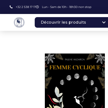
+32 2 538 17 17
Lun - Sam de 10h - 18h30 non stop
Découvrir les produits