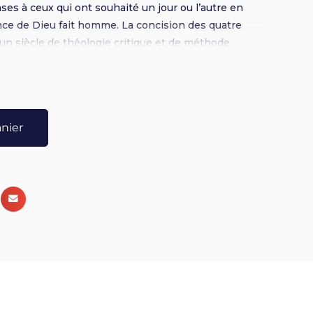
es à ceux qui ont souhaité un jour ou l’autre en
ence de Dieu fait homme. La concision des quatre
r un siècle de théologie critique et de méthode
iser la question de l’historicité de Jésus.
anier