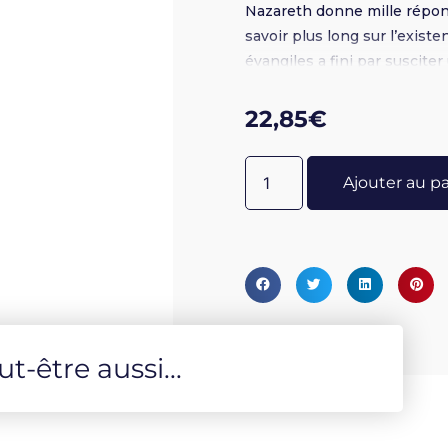
Nazareth donne mille répons
savoir plus long sur l’exist
évangiles a fini par suscite
intellectuelle qui n’a pu épu
22,85
€
Ajouter au p
-être aussi...