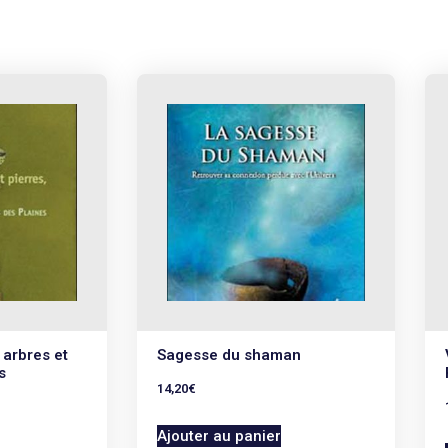
arbres et
Sagesse du shaman
s
14,20
€
Ajouter au panier