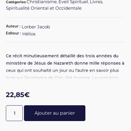
Christianisme
Eveil Spirituel
Livres
Catégories
,
,
,
Spiritualité Oriental et Occidentale
Auteur :
Lorber Jacob
Editeur :
Hélios
Ce récit minutieusement détaillé des trois années du
ministère de Jésus de Nazareth donne mille réponses à
ceux qui ont souhaité un jour ou l’autre en savoir plus
long sur l’existence de Dieu fait homme. La concision
des quatre évangiles a fini par susciter un siècle de
théologie critique et de méthode intellectuelle qui n’a
22,85
€
pu épuiser la question de l’historicité de Jésus.
Ajouter au panier