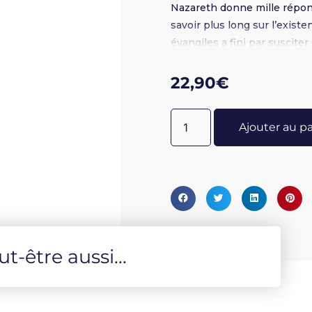
Nazareth donne mille répons
savoir plus long sur l’exist
évangiles a fini par suscite
intellectuelle qui n’a pu épu
24 - 416 pages
22,90
€
Ajouter au p
-être aussi...