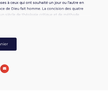
es à ceux qui ont souhaité un jour ou l’autre en
ence de Dieu fait homme. La concision des quatre
r un siècle de théologie critique et de méthode
iser la question de l’historicité de Jésus. Broché 16 x
anier