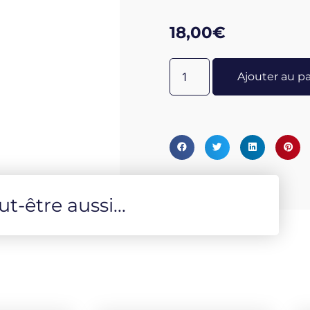
Broché 15 x 23 - Illustratio
18,00
€
Ajouter au p
-être aussi...