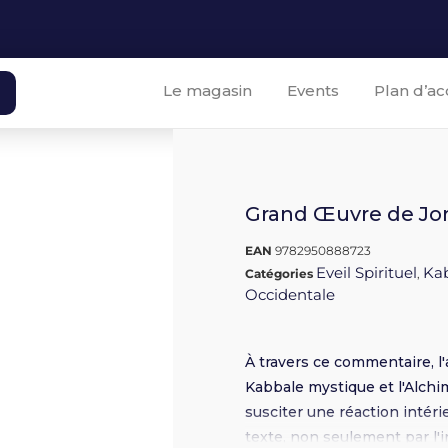
Le magasin
Events
Plan d’ac
Grand Œuvre de Jo
EAN
9782950888723
Eveil Spirituel
Ka
Catégories
,
Occidentale
À travers ce commentaire, l'
Kabbale mystique et l'Alchim
susciter une réaction intéri
texte, non seulement par l'