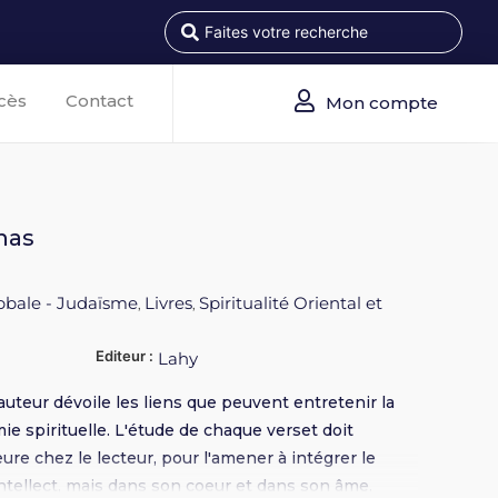
cès
Contact
Mon compte
nas
bbale - Judaïsme
Livres
Spiritualité Oriental et
,
,
Editeur :
Lahy
auteur dévoile les liens que peuvent entretenir la
ie spirituelle. L'étude de chaque verset doit
eure chez le lecteur, pour l'amener à intégrer le
intellect, mais dans son coeur et dans son âme.