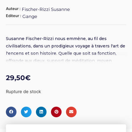
Auteur :
Fischer-Rizzi Susanne
Editeur :
Gange
Susanne Fischer-Rizzi nous emmène, au fil des
civilisations, dans un prodigieux voyage à travers l'art de
l'encens et son histoire. Quelle que soit sa fonction,
offrande aux dieux, support de méditation, moyen
thérapeutique ou simple plaisir des sens, l'encens est
l'expression d'une connaissance approfondie des
29,50
€
plantes. Avec un index très détaillé et des tableaux
thématiques. Broché 17 x 23,5 - 341 pages - Illustrations
Rupture de stock
couleur