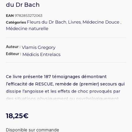
du Dr Bach
EAN
9782853272063
Fleurs du Dr Bach
Livres
Médecine Douce
Catégories
,
,
,
Médecine naturelle
Auteur :
Vlamis Gregory
Editeur :
Médicis Entrelacs
Ce livre présente 187 témoignages démontrant
l’efficacité de RESCUE, remède de (premier) secours qui
dissipe l’angoisse et les effets de choc provoqués par
des situations physiquement ou psychologiquement
traumatisantes chez les êtres humains, mais aussi chez
les animaux et les plantes.
18,25
€
Disponible sur commande