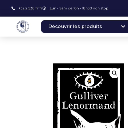
+32 2 538 17 17
Lun - Sam de 10h - 18h30 non stop
Découvrir les produits