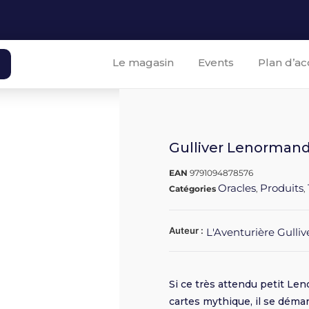
Le magasin
Events
Plan d’ac
Gulliver Lenormand
EAN
9791094878576
Oracles
Produits
Catégories
,
,
Auteur :
L'Aventurière Gulliv
Si ce très attendu petit L
cartes mythique, il se dém