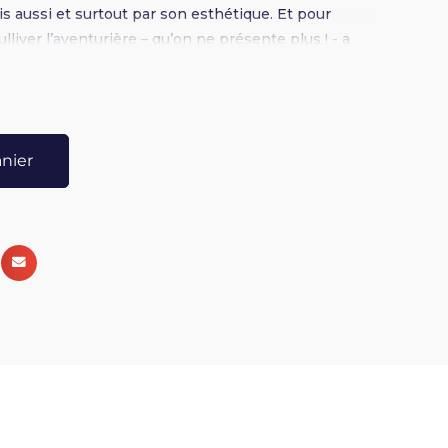
ais aussi et surtout par son esthétique. Et pour
ulliver l’aventurière – qu’on ne présente plus ! - a
our livrer des illustrations exclusivement en noir
 sont résolument imprégnés de l’imaginaire averti
l’auteure Gulliver l’Aventurière est illustratrice et
s à Strasbourg. Passionnée par l’ésotérisme et tout
anier
n, elle illustre son premier tarot en 2013. Elle en
le fait également partie d’un collectif d’illustrateurs,
 , basé à Strasbourg.