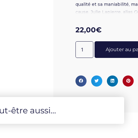
qualité et sa maniabilité, m
cause. Julie Lapierre, alias G
joué de son pinceau expert p
et blanc, dont les symboles
22,00
€
de leur auteure… À propos de 
professeur d’arts-plastique
Ajouter au p
particulièrement la divinatio
fera depuis une spécialité. El
L’atelier du Bain aux Plantes
-être aussi...