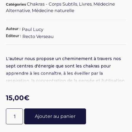
Chakras - Corps Subtils
Livres
Médecine
Catégories
,
,
Alternative
Médecine naturelle
,
Auteur :
Paul Lucy
Editeur :
Recto Verseau
L'auteur nous propose un cheminement à travers nos
sept centres d'énergie que sont les chakras pour
apprendre à les connaître, à les éveiller par la
respiration, la concentration de la pensée et l'utilisation
des couleurs, et à voir leur rapport avec notre corps
physique pour en soigner les maux par des méthodes
15,00
€
naturelles. Broché 16 x 24 - Illustrations N&B - 160
pages
Ajouter au panier