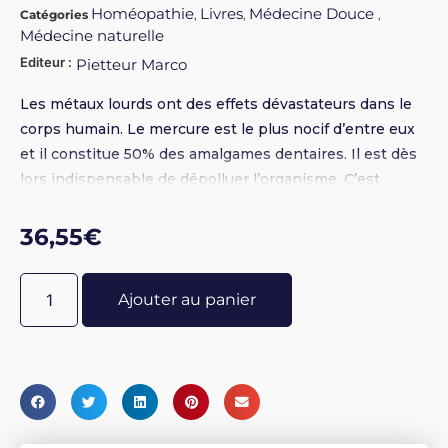
Homéopathie
Livres
Médecine Douce
Catégories
,
,
,
Médecine naturelle
Editeur :
Pietteur Marco
Les métaux lourds ont des effets dévastateurs dans le
corps humain. Le mercure est le plus nocif d’entre eux
et il constitue 50% des amalgames dentaires. Il est dès
lors indispensable de dépolluer l’organisme. C’est
l’objet de cet ouvrage. L’auteur y explique pourquoi
l’homéopathie se révèle être la solution la plus efficace
36,55
€
pour atteindre cet objectif. Broché 16 x 24 - Illustrations
N&B - 304 pages
Ajouter au panier