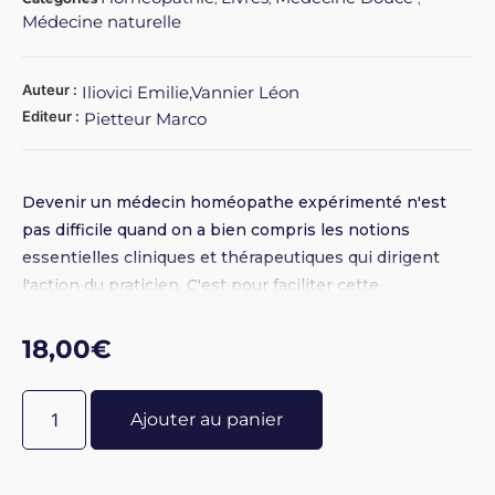
Médecine naturelle
Auteur :
Iliovici Emilie,Vannier Léon
Editeur :
Pietteur Marco
Devenir un médecin homéopathe expérimenté n'est
pas difficile quand on a bien compris les notions
essentielles cliniques et thérapeutiques qui dirigent
l'action du praticien. C'est pour faciliter cette
compréhension que Vannier et Iliovici ont écrit la
douzaine de lettres présentées dans cet ouvrage, et
18,00
€
cela dans l'espoir de nous faire partager leurs
convictions. Broché 16 x 24 - 152 pages
Ajouter au panier