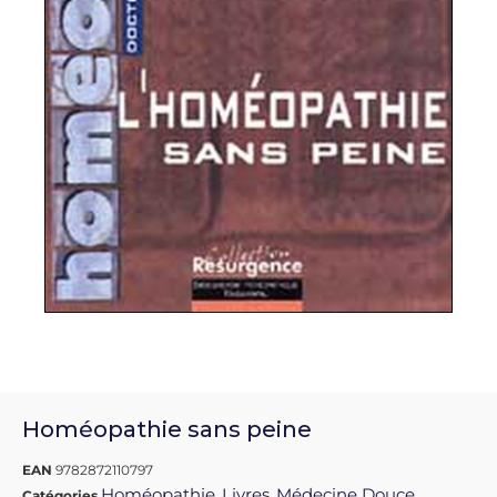
Homéopathie sans peine
EAN
9782872110797
Homéopathie
Livres
Médecine Douce
Catégories
,
,
,