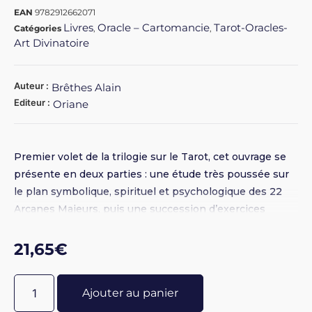
EAN
9782912662071
Livres
Oracle – Cartomancie
Tarot-Oracles-
Catégories
,
,
Art Divinatoire
Auteur :
Brêthes Alain
Editeur :
Oriane
Premier volet de la trilogie sur le Tarot, cet ouvrage se
présente en deux parties : une étude très poussée sur
le plan symbolique, spirituel et psychologique des 22
Arcanes Majeurs, puis une succession d’exercices
pratiques abondamment illustrés qui permettent à
chacun d’apprendre à interpréter tous les tirages
21,65
€
possibles. Broché 15,5 x 25 - Illustrations N&B - 310
pages
Ajouter au panier