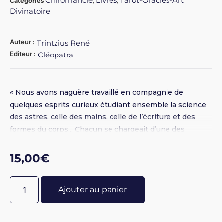
Chiromancie
Livres
Tarot-Oracles-Art
Catégories
,
,
Divinatoire
Auteur :
Trintzius René
Editeur :
Cléopatra
« Nous avons naguère travaillé en compagnie de
quelques esprits curieux étudiant ensemble la science
des astres, celle des mains, celle de l’écriture et des
formes du corps... Chacun se chargeait d’une des
branches du savoir et l’on confondait ensuite les
portraits psychologiques obtenus ainsi que les analyses
15,00
€
plus ou moins poussées du destin. Toujours les
résultats concordaient à merveille, sauf erreur de détails
Ajouter au panier
faciles à déceler... Nous découvrîmes avec
émerveillement, non seulement une harmonie parfaite
entre les traits de caractère précisés par la main et ceux