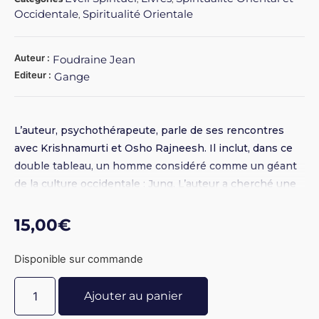
Occidentale
Spiritualité Orientale
,
Auteur :
Foudraine Jean
Editeur :
Gange
L’auteur, psychothérapeute, parle de ses rencontres
avec Krishnamurti et Osho Rajneesh. Il inclut, dans ce
double tableau, un homme considéré comme un géant
de la culture occidentale : Jung. L’auteur a cherché une
réponse à de nombreuses questions. Il a approfondi le
message vital des éveillés pour aider tous ceux qui
15,00
€
cherchent la voie.
Disponible sur commande
Ajouter au panier