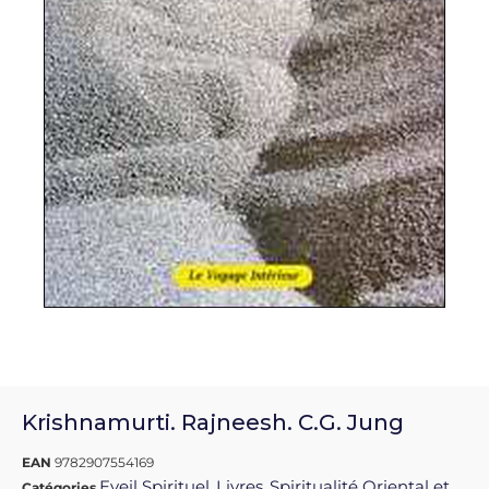
Krishnamurti. Rajneesh. C.G. Jung
EAN
9782907554169
Eveil Spirituel
Livres
Spiritualité Oriental et
Catégories
,
,