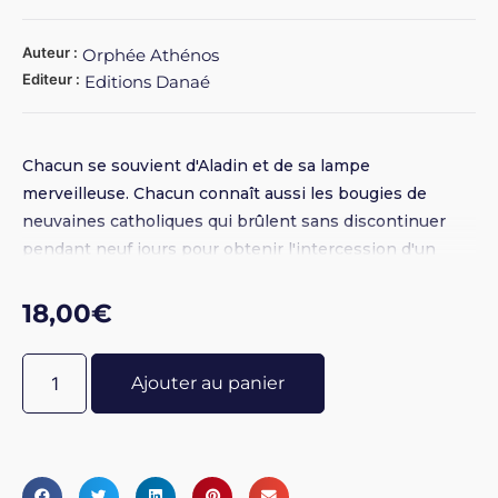
Auteur :
Orphée Athénos
Editeur :
Editions Danaé
Chacun se souvient d'Aladin et de sa lampe
merveilleuse. Chacun connaît aussi les bougies de
neuvaines catholiques qui brûlent sans discontinuer
pendant neuf jours pour obtenir l'intercession d'un
saint. Mais peu de gens savent qu'il s'agit en réalité
d'échos d'une vieille magie des lampes connue depuis
18,00
€
l'Antiquité. De l'ancienne lampe à huile à la plus récente
lampe à pétrole, cette magie a survécu et est parvenue
Ajouter au panier
jusqu'à nous par l'entremise du Hoodoo. De cette
discipline magique et religieuse née de la multiethnicité
du sud des Etats-Unis et de leur brassage culturel a
résulté une discipline synchrétique mariant avec