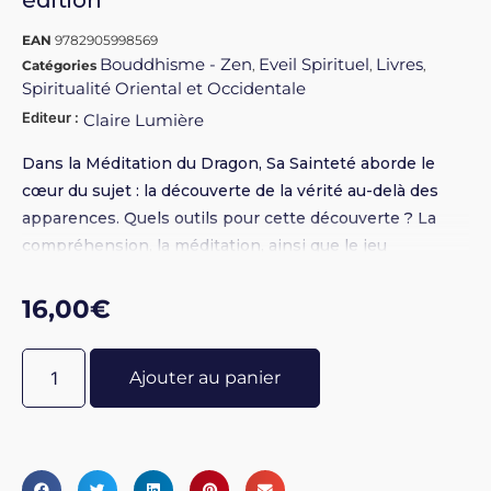
édition
EAN
9782905998569
Bouddhisme - Zen
Eveil Spirituel
Livres
Catégories
,
,
,
Spiritualité Oriental et Occidentale
Editeur :
Claire Lumière
Dans la Méditation du Dragon, Sa Sainteté aborde le
cœur du sujet : la découverte de la vérité au-delà des
apparences. Quels outils pour cette découverte ? La
compréhension, la méditation, ainsi que le jeu
mystérieux et intime de la dévotion s’unissant à la
bénédiction. Le lecteur trouvera là, sans aucun doute,
16,00
€
une source d’inspiration à laquelle il s’abreuvera
pendant longtemps.
Ajouter au panier