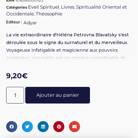
EAN
9782850001123
Eveil Spirituel
Livres
Spiritualité Oriental et
Catégories
,
,
Occidentale
Théosophie
,
Editeur :
Adyar
La vie extraordinaire d'Héléna Petrovna Blavatsky s'est
déroulée sous le signe du surnaturel et du merveilleux.
Voyageuse infatigable et magicienne aux pouvoirs
prodigieux, constatés par un nombre considérable de
témoins. Elle nous fit découvrir le monde fascinant de
l'occulte, celui des Sages dont elle fut l'élève, la
9,20
€
messagère.
Ajouter au panier