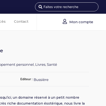
cès
Contact
Mon compte
le
ppement personnel
Livres
Santé
,
,
Editeur :
Bussière
 jusqu’ici, un domaine réservé à un petit nombre
e très riche documentation ésotérique, nous livre la