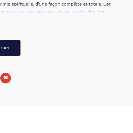
himie spirituelle, d’une façon complète et totale. Cet
ses prières extraites des rituels de Don Martinez
ice du Saint-Esprit.
anier