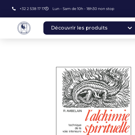
+32 2 538 17 17
Lun - Sam de 10h - 18h30 non stop
Découvrir les produits