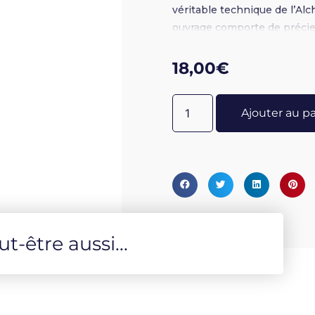
véritable technique de l’Alc
ouvrage comporte de précieu
de Pascuallis, ainsi que l’Off
18,00
€
Ajouter au p
-être aussi...