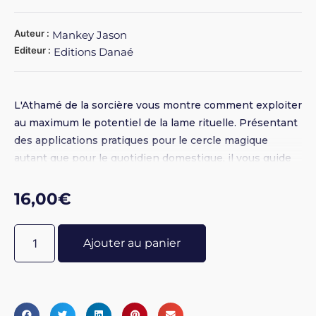
Auteur :
Mankey Jason
Editeur :
Editions Danaé
L'Athamé de la sorcière vous montre comment exploiter
au maximum le potentiel de la lame rituelle. Présentant
des applications pratiques pour le cercle magique
autant que pour le quotidien domestique, il vous guide
dans le choix du bon athamé. Comment le
personnaliser et le consacrer ? Comment en faire usage
16,00
€
dans votre pratique ? Retraçant l'histoire de cet outil
impressionnant depuis les temps les plus anciens
Ajouter au panier
jusqu'à notre époque, L'Athamé de la sorcière présente
le symbolisme, l'histoire et les emplois modernes de la
lame rituelle. Vous trouverez également dans ce livre de
petites perles de sagesse dans les sections intitulées