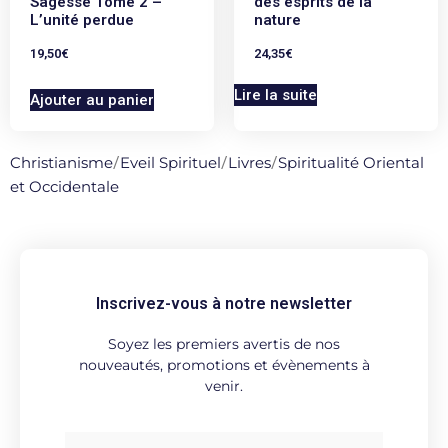
Sagesse Tome 2 –
des esprits de la
L’unité perdue
nature
19,50
€
24,35
€
Lire la suite
Ajouter au panier
Christianisme
/
Eveil Spirituel
/
Livres
/
Spiritualité Oriental
et Occidentale
Inscrivez-vous à notre newsletter
Soyez les premiers avertis de nos
nouveautés, promotions et évènements à
venir.