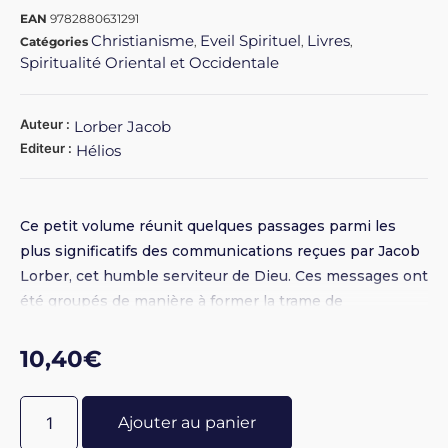
EAN
9782880631291
Christianisme
Eveil Spirituel
Livres
Catégories
,
,
,
Spiritualité Oriental et Occidentale
Auteur :
Lorber Jacob
Editeur :
Hélios
Ce petit volume réunit quelques passages parmi les
plus significatifs des communications reçues par Jacob
Lorber, cet humble serviteur de Dieu. Ces messages ont
été groupés de manière à former la trame de
l’enseignement spirituel qui se dégage du message
délivré à Lorber. L’ouvrage conseillé pour découvrir
10,40
€
Lorber.
Ajouter au panier