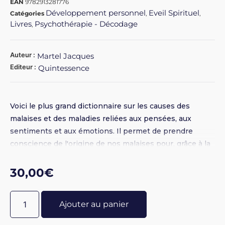
EAN
9782913281776
Développement personnel
Eveil Spirituel
Catégories
,
,
Livres
Psychothérapie - Décodage
,
Auteur :
Martel Jacques
Editeur :
Quintessence
Voici le plus grand dictionnaire sur les causes des
malaises et des maladies reliées aux pensées, aux
sentiments et aux émotions. Il permet de prendre
conscience de l'origine de nos malaises pour, grâce à la
technique de l'intégration, permettre de changer nos
attitudes et pensées, et désactiver la source du conflit.
30,00
€
Ajouter au panier