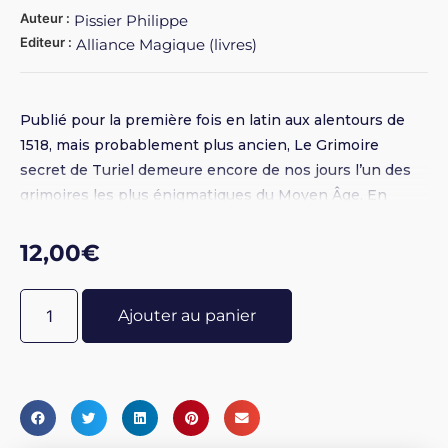
Auteur :
Pissier Philippe
Editeur :
Alliance Magique (livres)
Publié pour la première fois en latin aux alentours de
1518, mais probablement plus ancien, Le Grimoire
secret de Turiel demeure encore de nos jours l’un des
grimoires les plus énigmatiques du Moyen Âge. En
dépit de sa brièveté, il con?itue en effet à lui seul un sy?
ème complet de magie cérémonielle. Ce petit recueil
12,00
€
transmettant les in?ructions pour contacter Turiel
(tuwr-el, le rocher de Dieu ), l’un des anges déchus
Ajouter au panier
révélés par le Livre d’Hénoch, se divise en deux parties.
La première e? consacrée aux prières, invocations,
consécrations et exorcismes affectés à chaque jour de
la semaine. Ils sont accompagnés des caractères
schématiques d’Aratron, seigneur de Saturne de Phaleg,
seigneur de Mars de Phul, seigneur de la Lune de