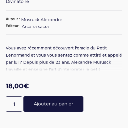
Divinatoire
Auteur :
Musruck Alexandre
Editeur :
Arcana sacra
Vous avez récemment découvert l'oracle du Petit
Lenormand et vous vous sentez comme attiré et appelé
par lui ? Depuis plus de 23 ans, Alexandre Murusck
travaille et enseigne l'art d'interpréter le petit
Lenormand, cet oracle intemporel à la fois pratique et
très puissant. Dans cet ouvrage, il partage ses
18,00
€
connaissances et met l'accent sur une partie
importante, mais trop souvent passée sous silence, du
Ajouter au panier
système du petit Lenormand : Les associations de
cartes. Ce livre sera votre guide indispensable pour
apprendre, comprendre et interpréter de façon juste
les rencontres de cartes et ce qu'elles souhaitent vous