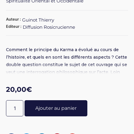
Spiritualité Oriental et Occidentale
Auteur :
Guinot Thierry
Editeur :
Diffusion Rosicrucienne
Comment le principe du Karma a évolué au cours de
l’histoire, et quels en sont les différents aspects ? Cette
double question constitue le sujet de cet ouvrage qui se
veut une interrogation philosophique sur l’acte. Loin
des explications naïves comme des solutions-miracle
abondamment présentées ici ou là, le problème du
20,00
€
karma se trouve ainsi posé dans sa diversité, mais
également dans son universalité.
Ajouter au panier