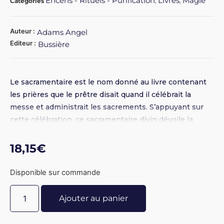
Encens - Rituels - Purification
Livres
Magie
Catégories
,
,
Auteur :
Adams Angel
Editeur :
Bussière
Le sacramentaire est le nom donné au livre contenant
les prières que le prêtre disait quand il célébrait la
messe et administrait les sacrements. S’appuyant sur
cette célébration, ce sacramentaire divin dévoile la
puissance de la prière telle qu’elle a été pratiquée
depuis plus de vingt siècles. Prières de défense, de
18,15
€
protection, de dévotion, de demande ou de purification,
prières pour les morts ou pour le triomphe de la vérité,
Disponible sur commande
chacun trouvera selon sa nécessité intérieure la prière
dont il a besoin conformément à la promesse qui a été
Ajouter au panier
faite à l’homme : Demandez et on vous donnera, frappez
et on ouvrira ! .