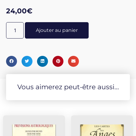
se veut instinctive, puissante et chaleureuse,
présentant un univers où chaque arcane s'exprime
24,00
€
comme lors d'un numéro, communiquant son message
à l'inconscient par des symboles populaires, la poésie
Ajouter au panier
et la séduction. Le tarot est un allié, un guide qui permet
d'ouvrir les portes de la connaissance de soi et du
monde. Puisse celui-ci vous accompagner dans vos
questionnements, vos moments de vie, vos projets et
rêves. Que ses symboles viennent parler avec force et
bienveillance à votre inconscient. Qu'il vous aide à
trouver la paix, l'amour et la joie d'accomplir votre
destinée...
Vous aimerez peut-être aussi...