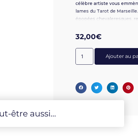
célèbre artiste vous emmène
lames du Tarot de Marseille.
épopées chevaleresques, ret
symboles cachés, mélangean
Intimiste et poétique, Le Tar
32,00
€
résonne en vous. Plongez au
!
Ajouter au p
-être aussi...