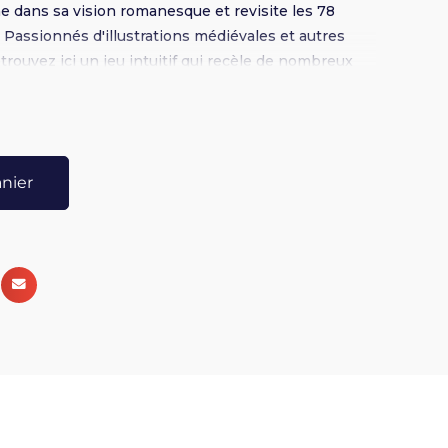
 dans sa vision romanesque et revisite les 78
 Passionnés d'illustrations médiévales et autres
rouvez ici un jeu intuitif qui recèle de nombreux
t savoirs ancestraux et touches de modernité.
ot de Gulliver est une invitation à explorer ce qui
 coeur de cette nouvelle aventure et faites-la vôtre
anier