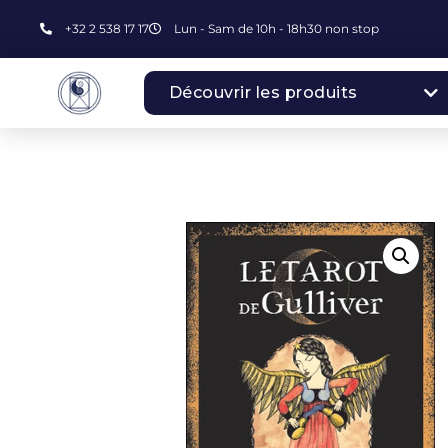
+32 2 538 17 17
Lun - Sam de 10h - 18h30 non stop
Découvrir les produits