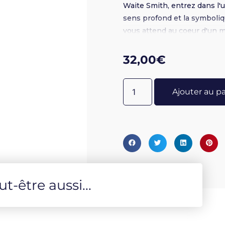
Waite Smith, entrez dans l'u
sens profond et la symboliq
vous attend au coeur d'un 
superposent sur les peinture
culture underground, le gla
32,00
€
ce voyage hors du commun
Ajouter au p
-être aussi...