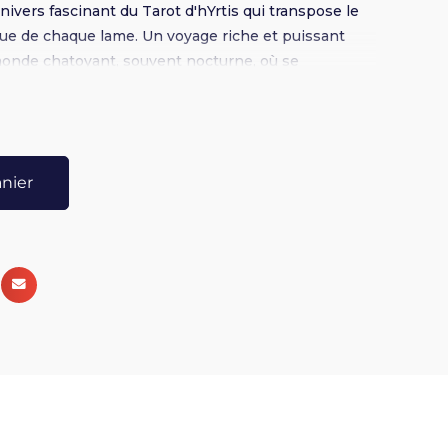
nivers fascinant du Tarot d'hYrtis qui transpose le
ue de chaque lame. Un voyage riche et puissant
monde chatoyant, souvent nocturne, où se
s les traits de David Bowie, et se croisent la
mour et les références alchimiques. Soyez prêt pour
…
anier