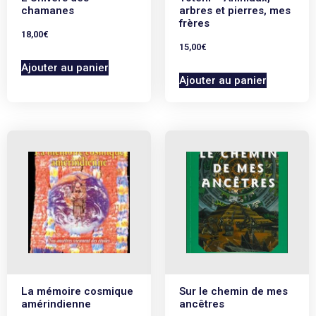
Le cheval est un chamane naturel qui nous transporte
chamanes
arbres et pierres, mes
frères
entre les mondes.
18,00
€
15,00
€
Infos :
244 pages, 152 x 221 mm, 348g
Ajouter au panier
Parution :
mai 2021
Ajouter au panier
La mémoire cosmique
Sur le chemin de mes
amérindienne
ancêtres