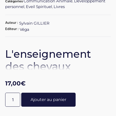
Communication Animale
Développement
Catégories
,
personnel
Eveil Spirituel
Livres
,
,
Auteur :
Sylvain GILLIER
Editeur :
Véga
L'enseignement
des chevaux
Pratiques, rituels et
17,00
€
méditations
Ajouter au panier
Laissez-vous emporter par l’énergie spirituelle des
chevaux !