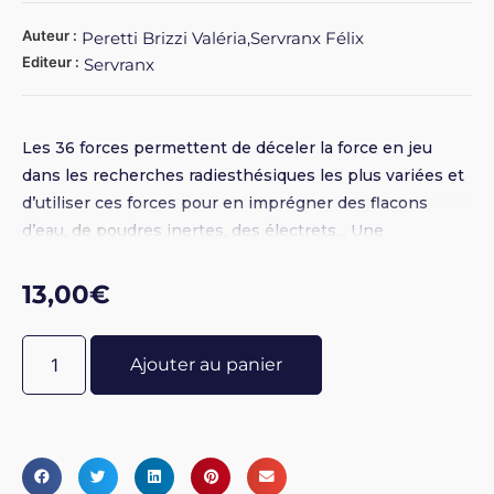
Auteur :
Peretti Brizzi Valéria,Servranx Félix
Editeur :
Servranx
Les 36 forces permettent de déceler la force en jeu
dans les recherches radiesthésiques les plus variées et
d’utiliser ces forces pour en imprégner des flacons
d’eau, de poudres inertes, des électrets... Une
correspondance entre ces 36 forces et les
hexagrammes du Yi-King étant encore le champ
13,00
€
d’investigation.
Ajouter au panier