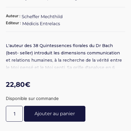
Auteur :
Scheffer Mechthild
Editeur :
Médicis Entrelacs
L'auteur des 38 Quintessences florales du Dr Bach
(best- seller) introduit les dimensions communication
et relations humaines, à la recherche de la vérité entre
le Moi pensé et le Moi senti. Sa grille d'analyse en 6
points bénéficie d'une exceptionnelle expérience
pédagogique et facilite l'autothérapie.
22,80
€
Disponible sur commande
Ajouter au panier