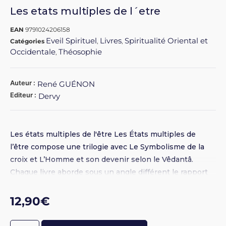
Les etats multiples de l´etre
EAN
9791024206158
Eveil Spirituel
Livres
Spiritualité Oriental et
Catégories
,
,
Occidentale
Théosophie
,
Auteur :
René GUÉNON
Editeur :
Dervy
Les états multiples de l'être Les États multiples de
l’être compose une trilogie avec Le Symbolisme de la
croix et L’Homme et son devenir selon le Vêdantâ.
Chaque livre aborde sous un angle différent le rapport
de l’être humain individuel à l’être total dont il n’est
qu’une manifestation transitoire. Dans la lignée des
12,90
€
autres titres de la trilogie, Les États multiples de l’être
est la mise en équation du rêve de Tchouang-Tseu : «