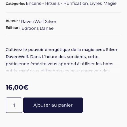
Encens - Rituels - Purification
Livres
Magie
Catégories
,
,
Auteur :
RavenWolf Silver
Editeur :
Editions Danaé
Cultivez le pouvoir énergétique de la magie avec Silver
RavenWolf. Dans L’heure des sorcières, cette
praticienne émérite vous apprend à utiliser les bons
outils, matériaux et techniques pour concevoir des
poudres et des sorts qui fonctionnent. Explorez les
secrets des condensateurs fluidiques et des influences
16,00
€
planétaires. Créez vos propres pochettes de
conjuration et autres oreillers végétaux. Découvrez
Ajouter au panier
comment et à quel moment travailler avec les poudres
et les herbes : à l’aube, lors d’un crépuscule brumeux ou
à l’instant le plus noir et le plus profond de la nuit. Cet