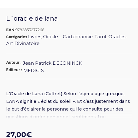
L´oracle de lana
EAN
9782853277266
Livres
Oracle – Cartomancie
Tarot-Oracles-
Catégories
,
,
Art Divinatoire
Auteur :
Jean Patrick DECONINCK
Editeur :
MEDICIS
L'Oracle de Lana (Coffret) Selon l’étymologie grecque,
LANA signifie « éclat du soleil ». Et c’est justement dans
le but d’éclairer la personne qui le consulte pour des
questions d’ordre personnel, sentimental ou
professionnel que Jean Patrick Deconinck a créé
l’Oracle de Lana, un oracle de 70 cartes magnifiquement
27,00
€