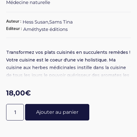
Médecine naturelle
Auteur :
Hess Susan,Sams Tina
Editeur :
Améthyste éditions
Transformez vos plats cuisinés en succulents remèdes !
Votre cuisine est le coeur d'une vie holistique. Ma
cuisine aux herbes médicinales instille dans la cuisine
de tous les jours le pouvoir guérisseur des aromates les
plus communs, pour nourrir et soigner votre corps
grâce à des repas sains et faits maison. Depuis l'élixir
18,00
€
chaud au sureau de Toddy jusqu'au rôti du dimanche en
sauce Chimichurri, ce livre de cuisine vous invite à
Ajouter au panier
passer de la cuisine traditionnelle à la cuisine
médicinale.Avec ses 75 recettes à base d'aromates
ordinaires, et plus de 30 profils sur l'emploi et le goût
des plantes aromatiques, Ma cuisine aux herbes