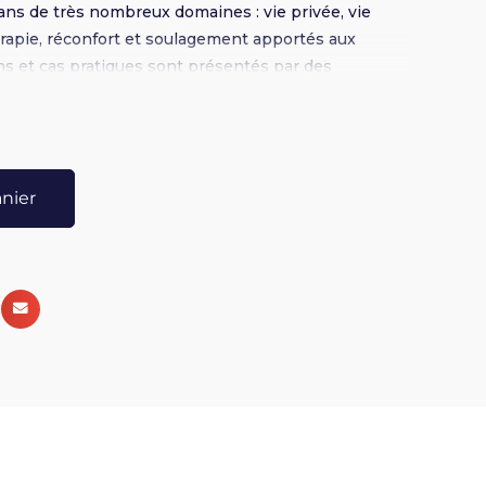
ans de très nombreux domaines : vie privée, vie
érapie, réconfort et soulagement apportés aux
ons et cas pratiques sont présentés par des
anier