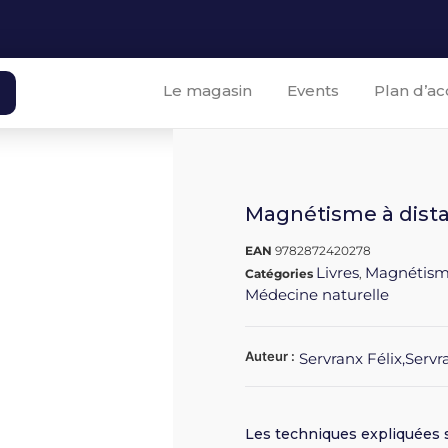
Le magasin
Events
Plan d’ac
Magnétisme à dist
EAN
9782872420278
Livres
Magnétism
Catégories
,
Médecine naturelle
Auteur :
Servranx Félix,Serv
Les techniques expliquées s