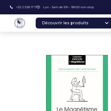
+32 2 538 17 17
Lun - Sam de 10h - 18h30 non stop
Découvrir les produits