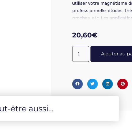
utiliser votre magnétisme d
professionnelle, études, th
proches, etc. Les applicati
spécialistes.
20,60
€
Ajouter au p
-être aussi...