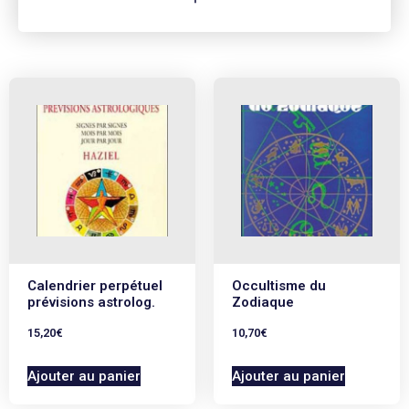
à un reflet historique équivalent de la culture afro-
américaine. Le tireur pourra trouver en ce jeu deux
niveaux d'interprétation différents : une interprétation
des significations abstraites et générales propres aux
mythes. Un lien à un niveau très profond entre les
images et les mythes et sa propre expérience et
identité culturelle. Cette ' reconnaissance ' constitue un
trait d'union émotif qui apporte de l'énergie à la
consultation. D'autre part une clé de lecture spécifique
appelée ' La Toile d'Anansi ' est expliquée dans le livret.
78 cartes, 50x81 mm. Edition multilingue.
Calendrier perpétuel
Occultisme du
prévisions astrolog.
Zodiaque
15,20
€
10,70
€
Ajouter au panier
Ajouter au panier