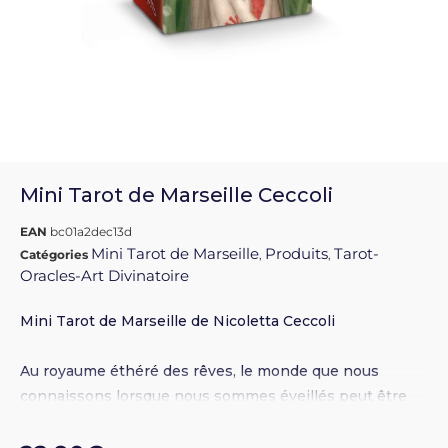
Mini Tarot de Marseille Ceccoli
EAN
bc01a2dec13d
Mini Tarot de Marseille
Produits
Tarot-
Catégories
,
,
Oracles-Art Divinatoire
Mini Tarot de Marseille de Nicoletta Ceccoli
Au royaume éthéré des rêves, le monde que nous
connaissons lorsque nous sommes éveillés peut être
complètement renversé. On y verra donc des poissons
qui volent et de la nourriture qui parle, tandis que les