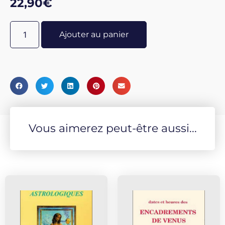
22,90
€
jouets prendront vie pour offrir des messages et des
présages. Cette dimension onirique ne caractérise pas
Ajouter au panier
seulement les illustrations de Nicoletta Ceccoli, mais
elle représente aussi, en tant que telle, l'univers du
Tarot. Le Tarot Ceccoli permet d'identifier
d'innombrables symboles et états d'âme tels que, par
exemple, l'innocence, la malignité, l'humour, la
sensualité et, surtout, l'imagination .
Vous aimerez peut-être aussi...
78 carte, 44x80 mm
Livret multilingues