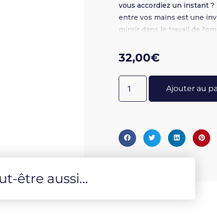
vous accordiez un instant ? 
entre vos mains est une invi
miroir dans le travail de l'o
votre travail d'introspectio
signe astrologique avant de 
32,00
€
pause et à la réflexion. Cha
vous êtes invité à incarner
Ajouter au p
parcours de vie. Développez
Pouvoir Personnel. Ce nouv
illuminer vos ombres et vous 
qu'un pas entre le bonheur et
-être aussi...