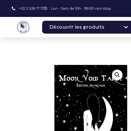
+32 2 538 17 17
Lun - Sam de 10h - 18h30 non stop
Découvrir les produits