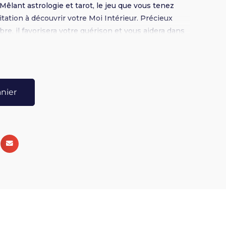
Mêlant astrologie et tarot, le jeu que vous tenez
tation à découvrir votre Moi Intérieur. Précieux
mbre, il favorisera votre guérison et vous aidera dans
n. Il tient son nom du moment où la Lune quitte un
passer au suivant. Cette période est propice à la
que carte de ce jeu représente les énergies que
 pour transcender et sublimer chaque étape de votre
anier
 votre Intuition et reprenez possession de votre
eau compagnon sera un précieux allié pour
aider à briller de toute votre Lumière ! Il n'y a
 vous... Et il ne tient qu'à vous de le franchir !