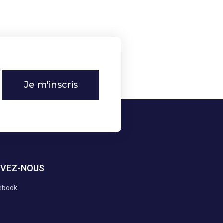
Je m'inscris
IVEZ-NOUS
ebook