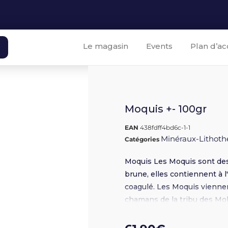
Le magasin
Events
Plan d’ac
Moquis +- 100gr
EAN
438fdff4bd6c-1-1
Minéraux-Lithoth
Catégories
Moquis Les Moquis sont des
brune, elles contiennent à l
coagulé. Les Moquis viennen
chamans de la tribu des Mok
énergétique. Toujours par p
énergies et des corps. Elles