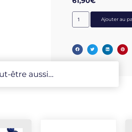
61,90
€
chakras. Pour cela placer le 
ou yin derrière, à hauteur d
Ajouter au p
agir pendant une vingtaine 
préférez être assis, placez 
main positive (gauche pour 
négative dans l'autre main. 
ou négatif-yin ou yang) vou
- Yang = énergie masculine. 
(qui les ont eux aussi utilis
-être aussi...
moquis et les ont primitive
ont ensuite employées pour
plaçant de part et d'autre 
encore actuellement comme 
puissances des mondes, lors
secrètes. Les moquis sont c