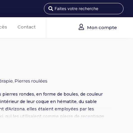
cès
Contact
Mon compte
érapie
Pierres roulées
,
 pierres rondes, en forme de boules, de couleur
'intérieur de leur coque en hématite, du sable
t d'Arizona. elles étaient employées par les
i, qui les utilisaient comme pierre de recentrage
aires, Les Moquis permettent l'équilibrage des
 peuvent être aussi utilisés pour équilibrer vos