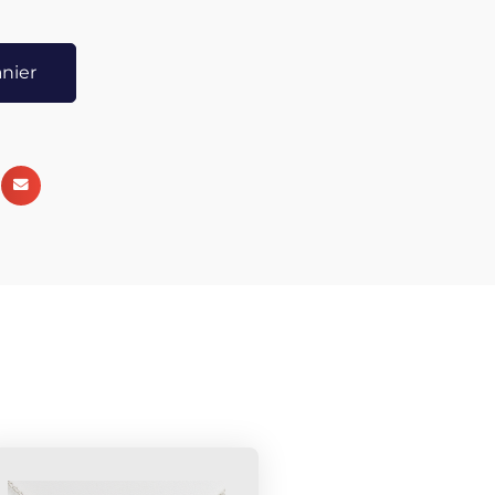
Moki positif ou yang devant le corps, et le négatif
u chakra. Allongé de préférence, laissez les pierres
anier
de minutes, sans pensées, en méditation. Si vous
les Moquis dans vos mains. La pierre positive dans la
les femmes, droite pour les hommes) et la pierre
NB: Pour connaitre le pôle de votre pierre (positif
s pouvez utiliser un pendule. Yin = énergie féminine
Utilisations Traditionnelles : Les Indiens Navajos
ées) ont été très tôt attirés par la forme régulière des
ment utilisées comme arme de jet. Les sorciers les
 soulager les douleurs rhumatismales en les
des points douloureux. Les chamans s'en servent
support de communication avec les esprits et les
 de transes initiatiques et de cérémonies tribales
onseillées aux débutants. La paire +-100gr