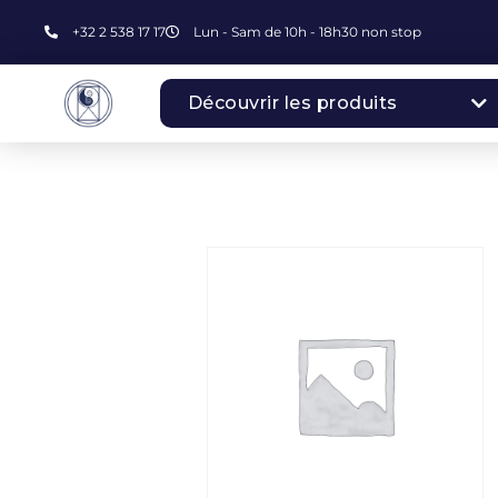
+32 2 538 17 17
Lun - Sam de 10h - 18h30 non stop
Découvrir les produits