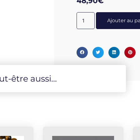
48,90
€
chakras. Pour cela placer le 
ou yin derrière, à hauteur d
Ajouter au p
agir pendant une vingtaine 
préférez être assis, placez 
main positive (gauche pour 
négative dans l'autre main. 
ou négatif-yin ou yang) vou
- Yang = énergie masculine. 
(qui les ont eux aussi utilis
-être aussi...
moquis et les ont primitive
ont ensuite employées pour
plaçant de part et d'autre 
encore actuellement comme 
puissances des mondes, lors
secrètes. Les moquis sont c