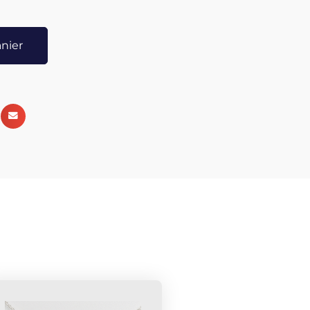
Moki positif ou yang devant le corps, et le négatif
u chakra. Allongé de préférence, laissez les pierres
anier
de minutes, sans pensées, en méditation. Si vous
les Moquis dans vos mains. La pierre positive dans la
les femmes, droite pour les hommes) et la pierre
NB: Pour connaitre le pôle de votre pierre (positif
s pouvez utiliser un pendule. Yin = énergie féminine
Utilisations Traditionnelles : Les Indiens Navajos
ées) ont été très tôt attirés par la forme régulière des
ment utilisées comme arme de jet. Les sorciers les
 soulager les douleurs rhumatismales en les
des points douloureux. Les chamans s'en servent
support de communication avec les esprits et les
 de transes initiatiques et de cérémonies tribales
onseillées aux débutants. La paire +-50 gr