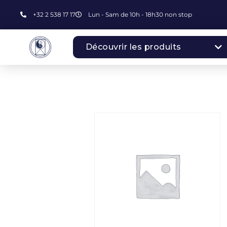
+32 2 538 17 17
Lun - Sam de 10h - 18h30 non stop
Découvrir les produits