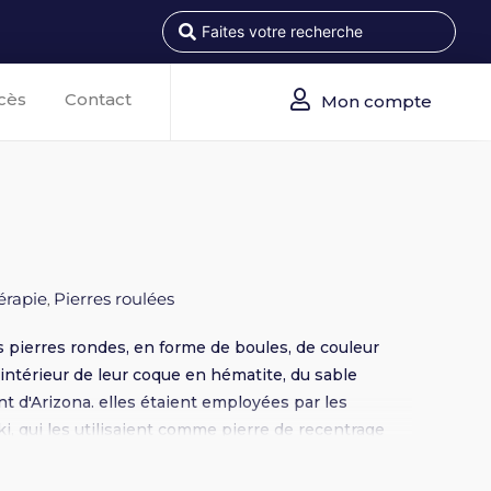
cès
Contact
Mon compte
érapie
Pierres roulées
,
 pierres rondes, en forme de boules, de couleur
'intérieur de leur coque en hématite, du sable
t d'Arizona. elles étaient employées par les
i, qui les utilisaient comme pierre de recentrage
aires, Les Moquis permettent l'équilibrage des
 peuvent être aussi utilisés pour équilibrer vos