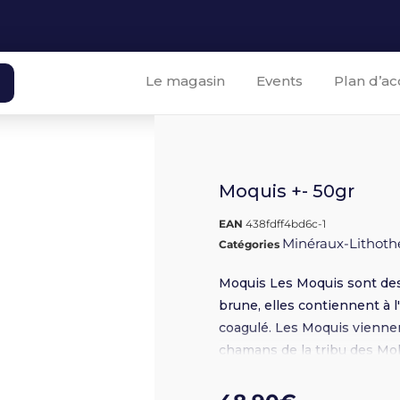
Le magasin
Events
Plan d’ac
Moquis +- 50gr
EAN
438fdff4bd6c-1
Minéraux-Lithoth
Catégories
Moquis Les Moquis sont des
brune, elles contiennent à l
coagulé. Les Moquis viennen
chamans de la tribu des Mok
énergétique. Toujours par p
énergies et des corps. Elles