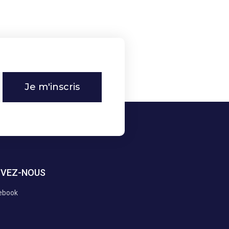
Je m'inscris
IVEZ-NOUS
ebook