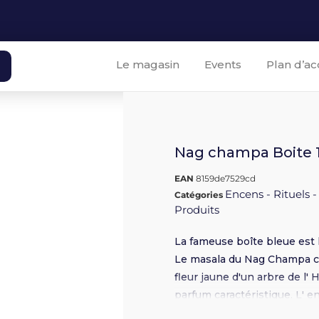
Le magasin
Events
Plan d’ac
Nag champa Boite 1
EAN
8159de7529cd
Encens - Rituels -
Catégories
Produits
La fameuse boîte bleue est 
Le masala du Nag Champa c
fleur jaune d'un arbre de l'
parfum caractéristique. L' 
en Inde lors des rituels d'o