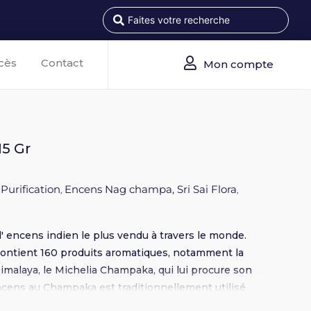
cès
Contact
Mon compte
5 Gr
 Purification
Encens Nag champa, Sri Sai Flora
,
,
l' encens indien le plus vendu à travers le monde.
ontient 160 produits aromatiques, notamment la
 Himalaya, le Michelia Champaka, qui lui procure son
encens au Champaka est traditionnellement utilisé
ffrande à Ganesh, le dieu à tête d'éléphant. Le Nag