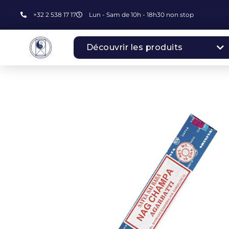
+32 2 538 17 17
Lun - Sam de 10h - 18h30 non stop
Découvrir les produits