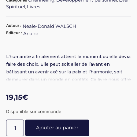
Catégories
,
,
Spirituel
Livres
,
Auteur :
Neale-Donald WALSCH
Editeur :
Ariane
L’humanité a finalement atteint le moment où elle devra
faire des choix. Elle peut soit aller de l’avant en
bâtissant un avenir axé sur la paix et l’harmonie, soit
demeurer dans un monde en conflits. Ce livre nous offre
les outils nécessaires pour aller de l’avant, nous sortir
du désespoir et, surtout, il nous donne la possibilité de
19,15
€
nous élever vers l’expression la plus grandiose de qui
nous sommes. Broché 14 x 21,5 - 346 pages
Disponible sur commande
Ajouter au panier