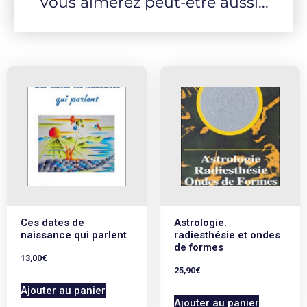
Vous aimerez peut-être aussi...
connaissance très complète des subtilités et nuances
de chacun des neuf premiers nombres, dans leurs
aspects essentiellement positifs, comme pour Jean-
Louis Barrault ou Pissarro, ou négatifs comme pour
Himmler et Pinochet, ou les deux à la fois comme pour
Steve Jobs. Il se lit comme un livre d'aventure ou
d'investigation on en ressort riche de tout un monde
insoupçonné qui propose des clés de compréhension
de notre aventure humaine.
Ces dates de
Astrologie.
naissance qui parlent
radiesthésie et ondes
de formes
13,00
€
25,90
€
Ajouter au panier
Ajouter au panier