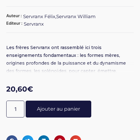
Auteur :
Servranx Félix,Servranx William
Editeur :
Servranx
Les frères Servranx ont rassemblé ici trois
enseignements fondamentaux : les formes mères,
origines profondes de la puissance et du dynamisme
des formes, les solénoïdes, pour capter, émettre,
transformer et polariser les rayonnements, les disques,
secteurs et graphismes pour séparer les rayonnements.
20,60
€
Ajouter au panier