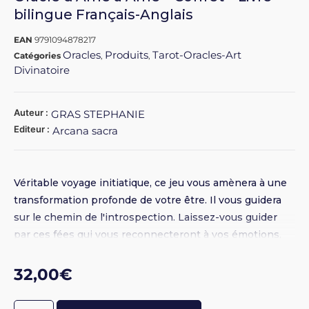
bilingue Français-Anglais
EAN
9791094878217
Oracles
Produits
Tarot-Oracles-Art
Catégories
,
,
Divinatoire
Auteur :
GRAS STEPHANIE
Editeur :
Arcana sacra
Véritable voyage initiatique, ce jeu vous amènera à une
transformation profonde de votre être. Il vous guidera
sur le chemin de l'introspection. Laissez-vous guider
par ces fées qui vous reconnecteront à vos émotions,
vos perceptions, votre potentiel... à votre Âme, tout
simplement ! Un outil parfait pour travailler votre part
32,00
€
émotive, devenir acteur et créateur de votre existence,
ici et maintenant ! Dans ce coffret : Livre couleurs