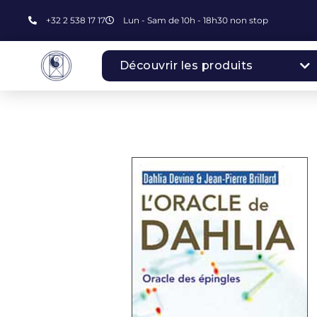
+32 2 538 17 17
Lun - Sam de 10h - 18h30 non stop
Découvrir les produits