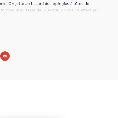
ie. On jette au hasard des épingles à têtes de
 formés, avec l’aide de l’ouvrage, on pourra effectuer
ertinentes. Broché 15 x 22 - 208 pages - Illustrations