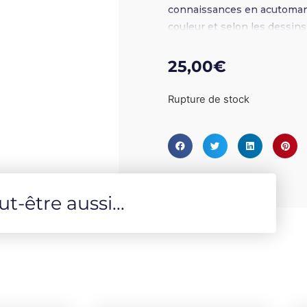
connaissances en acutomanc
couleur et selon les dessins
des prédictions fiables et p
N&B
25,00
€
Rupture de stock
-être aussi...