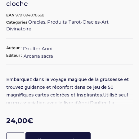
cloche
EAN
9791094878668
Oracles
Produits
Tarot-Oracles-Art
Catégories
,
,
Divinatoire
Auteur :
Daulter Anni
Editeur :
Arcana sacra
Embarquez dans le voyage magique de la grossesse et
trouvez guidance et réconfort dans ce jeu de 50
magnifiques cartes colorées et inspirantes.Utilisé seul
ou en association avec le livre d’Anni Daulter, La
grossesse sacrée, cet oracle invite les femmes à la
Contemplation, à la Célébration et à la Méditation,
24,00
€
chaque jour de leur grossesse et au-delà.Le livret qui
l’accompagne propose des guidances inspirées,