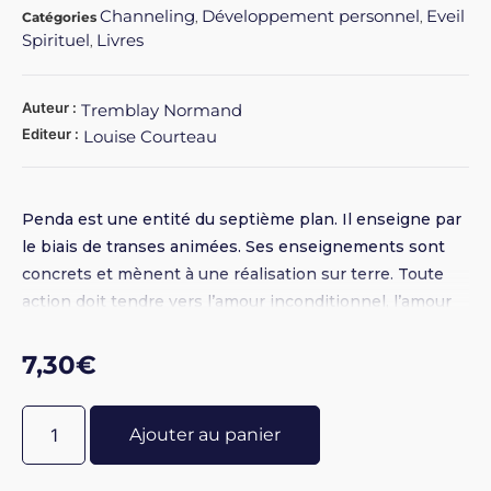
Channeling
Développement personnel
Eveil
Catégories
,
,
Spirituel
Livres
,
Auteur :
Tremblay Normand
Editeur :
Louise Courteau
Penda est une entité du septième plan. Il enseigne par
le biais de transes animées. Ses enseignements sont
concrets et mènent à une réalisation sur terre. Toute
action doit tendre vers l’amour inconditionnel, l’amour
de soi, but premier de notre incarnation. Penda n’est
pas un diseur de bonne aventure, mais bien un
7,30
€
pédagogue averti, à notre service.
Ajouter au panier