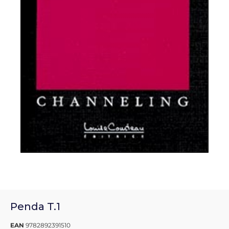
Penda T.1
EAN
9782892391510