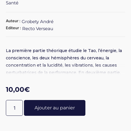
Santé
Auteur :
Grobety André
Editeur :
Recto Verseau
La première partie théorique étudie le Tao, l’énergie, la
conscience, les deux hémisphères du cerveau, la
concentration et la lucidité, les vibrations, les causes
perturbatrices de la performance. En deuxième partie,
l’auteur nous propose de nombreuses applications
pratiques de respiration, relaxation, sophronisation
10,00
€
entrainement du cerveau, etc.
Ajouter au panier